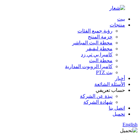
بيت
منتجات
رؤية جميع الفئات
حزمة المنتج
محطة البث المباشر
محطة ليفيفر
كاميرا بي تي زد
محطة البث
كاميرا الروبوت المدارية
بث PTZ
أخبار
الأسئلة الشائعة
حساب تعريفي
نبذة عن الشركة
شهادة الشركة
اتصل بنا
تحميل
English