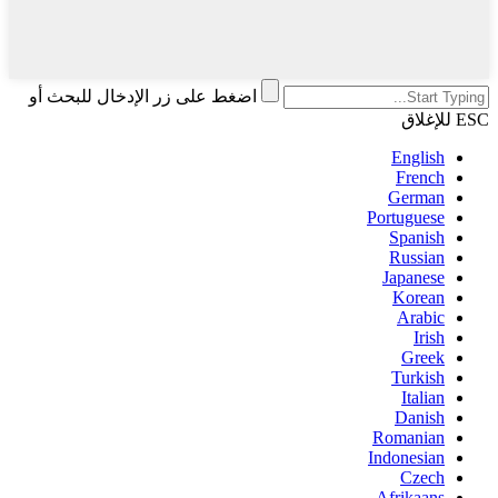
اضغط على زر الإدخال للبحث أو
ESC للإغلاق
English
French
German
Portuguese
Spanish
Russian
Japanese
Korean
Arabic
Irish
Greek
Turkish
Italian
Danish
Romanian
Indonesian
Czech
Afrikaans