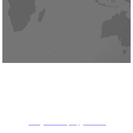
عنوان
16C-1-C مبنى yingdudasha ، طريق zhichun رقم 48 ، حي
هايديان ، بكين ، الصين
بريد الالكتروني
jilemin@xkd.com.cn jimmy@xkd.com.cn