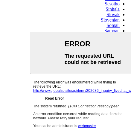
Sesotho
Sinhala
Slovak
Slovenian
Somali
Samoan
Scots Gaelic
Shona
Sindhi
Sundanese
Swahili
Tajik
Tamil
Telugu
Thai
Ukrainian
Urdu
Uzbek
Vietnamese
Welsh
Xhosa
Yiddish
Yoruba
Zulu
Kinyarwanda