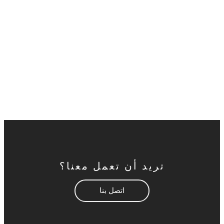
ال WhatsApp
+852 67057662
ويتشات
+8613901006840
تريد أن تعمل معنا؟
اتصل بنا